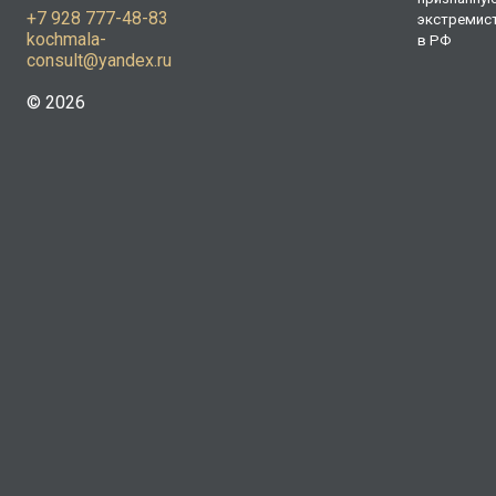
+7 928 777-48-83
экстремис
kochmala-
в РФ
consult@yandex.ru
© 2026