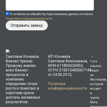
Я согласен на обработку персональных данных согласно
Политики конфиденциальности
Светлана Кочмала.
ИП Кочмала
*
Бизнес-трекер.
Светлана Алексеевна,
* эта
Провожу анализ
ИНН 611803626953,
ссылка
всех бизнес-
ОГРН 315615400007149
ведет
процессов в
от 24.06.2015,
на
компании,
Инстаграм,
определяю точки
Политика
который
роста и помогаю в
конфиденциальности
входит
короткие сроки
в
достичь желаемых
группу
результатов.
Meta,
признанну