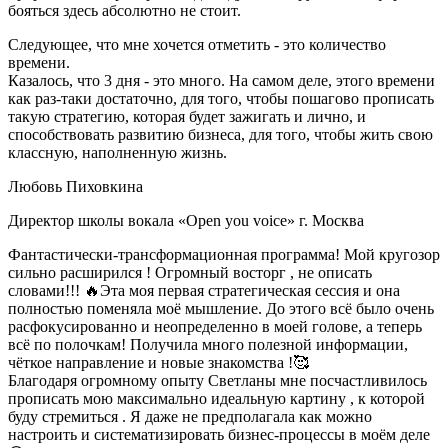
бояться здесь абсолютно не стоит.
Следующее, что мне хочется отметить - это количество
времени.
Казалось, что 3 дня - это много. На самом деле, этого времени
как раз-таки достаточно, для того, чтобы пошагово прописать
такую стратегию, которая будет зажигать и лично, и
способствовать развитию бизнеса, для того, чтобы жить свою
классную, наполненную жизнь.
Любовь Пиховкина
Директор школы вокала «Open you voice» г. Москва
Фантастически-трансформационная программа! Мой кругозор
сильно расширился ! Огромный восторг , не описать
словами!!! 🔥Эта моя первая стратегическая сессия и она
полностью поменяла моё мышление. До этого всё было очень
расфокусированно и неопределенно в моей голове, а теперь
всё по полочкам! Получила много полезной информации,
чёткое направление и новые знакомства !🥰
Благодаря огромному опыту Светланы мне посчастливилось
прописать мою максимально идеальную картину , к которой
буду стремиться . Я даже не предполагала как можно
настроить и систематизировать бизнес-процессы в моём деле